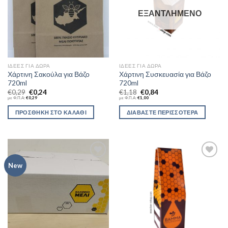
ΕΞΑΝΤΛΗΜΈΝΟ
ΙΔΈΕΣ ΓΙΑ ΔΏΡΑ
ΙΔΈΕΣ ΓΙΑ ΔΏΡΑ
Χάρτινη Σακούλα για Βάζο
Χάρτινη Συσκευασία για Βάζο
720ml
720ml
€
0,29
€
0,24
€
1,18
€
0,84
με Φ.Π.Α:
€
0,29
με Φ.Π.Α:
€
1,00
ΠΡΟΣΘΉΚΗ ΣΤΟ ΚΑΛΆΘΙ
ΔΙΑΒΆΣΤΕ ΠΕΡΙΣΣΌΤΕΡΑ
Add to
Add to
New
Wishlist
Wishlist