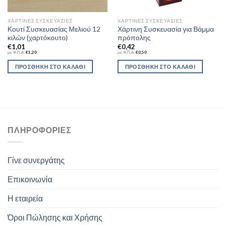
ΧΆΡΤΙΝΕΣ ΣΥΣΚΕΥΑΣΊΕΣ
ΧΆΡΤΙΝΕΣ ΣΥΣΚΕΥΑΣΊΕΣ
Κουτί Συσκευασίας Μελιού 12
Χάρτινη Συσκευασία για Βάμμα
κιλών (χαρτόκουτο)
πρόπολης
€
1,01
€
0,42
με Φ.Π.Α:
€
1,20
με Φ.Π.Α:
€
0,50
ΠΡΟΣΘΉΚΗ ΣΤΟ ΚΑΛΆΘΙ
ΠΡΟΣΘΉΚΗ ΣΤΟ ΚΑΛΆΘΙ
ΠΛΗΡΟΦΟΡΊΕΣ
Γίνε συνεργάτης
Επικοινωνία
Η εταιρεία
Όροι Πώλησης και Χρήσης