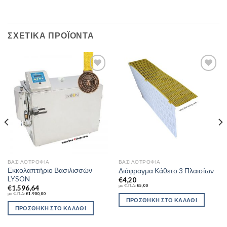
ΣΧΕΤΙΚΆ ΠΡΟΪΌΝΤΑ
Add to
Add to
Wishlist
Wishlist
ΒΑΣΙΛΟΤΡΟΦΊΑ
ΒΑΣΙΛΟΤΡΟΦΊΑ
Εκκολαπτήριο Βασιλισσών
Διάφραγμα Κάθετο 3 Πλαισίων
LYSON
€
4,20
με Φ.Π.Α:
€
5,00
€
1.596,64
με Φ.Π.Α:
€
1.900,00
ΠΡΟΣΘΉΚΗ ΣΤΟ ΚΑΛΆΘΙ
ΠΡΟΣΘΉΚΗ ΣΤΟ ΚΑΛΆΘΙ