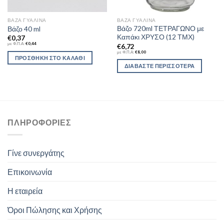
ΒΆΖΑ ΓΥΆΛΙΝΑ
ΒΆΖΑ ΓΥΆΛΙΝΑ
Βάζο 720ml ΤΕΤΡΑΓΩΝΟ με
Βάζο 40 ml
Καπάκι ΧΡΥΣΟ (12 ΤΜΧ)
€
0,37
με Φ.Π.Α:
€
0,44
€
6,72
με Φ.Π.Α:
€
8,00
ΠΡΟΣΘΉΚΗ ΣΤΟ ΚΑΛΆΘΙ
ΔΙΑΒΆΣΤΕ ΠΕΡΙΣΣΌΤΕΡΑ
ΠΛΗΡΟΦΟΡΊΕΣ
Γίνε συνεργάτης
Επικοινωνία
Η εταιρεία
Όροι Πώλησης και Χρήσης