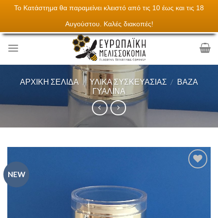
Το Κατάστημα θα παραμείνει κλειστό από τις 10 έως και τις 18
Skip
Τα πάντα για την μελισσοκομεία
Αυγούστου. Καλές διακοπές!
to
content
ΑΡΧΙΚΉ ΣΕΛΊΔΑ
/
ΥΛΙΚΆ ΣΥΣΚΕΥΑΣΊΑΣ
/
ΒΆΖΑ
ΓΥΆΛΙΝΑ
NEW
Add to
Wishlist