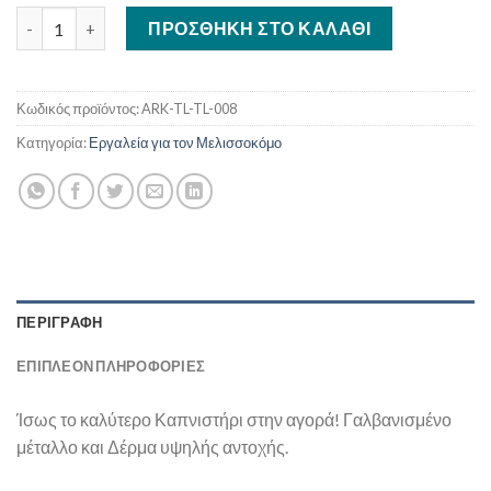
Καπνιστήρι ΓΑΛΒΑΝΙΣΜΕΝΟ Παπαγιαννόπουλου με Δέρμα και 
ΠΡΟΣΘΉΚΗ ΣΤΟ ΚΑΛΆΘΙ
Κωδικός προϊόντος:
ARK-TL-TL-008
Κατηγορία:
Εργαλεία για τον Μελισσοκόμο
ΠΕΡΙΓΡΑΦΉ
ΕΠΙΠΛΈΟΝ ΠΛΗΡΟΦΟΡΊΕΣ
Ίσως το καλύτερο Καπνιστήρι στην αγορά! Γαλβανισμένο
μέταλλο και Δέρμα υψηλής αντοχής.