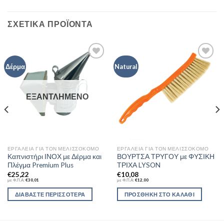
ΣΧΕΤΙΚΆ ΠΡΟΪΌΝΤΑ
Add to
Add to
Δέρμα
Natural
Wishlist
Wishlist
ΕΞΑΝΤΛΗΜΈΝΟ
ΕΡΓΑΛΕΊΑ ΓΙΑ ΤΟΝ ΜΕΛΙΣΣΟΚΌΜΟ
ΕΡΓΑΛΕΊΑ ΓΙΑ ΤΟΝ ΜΕΛΙΣΣΟΚΌΜΟ
Καπνιστήρι ΙΝΟΧ με Δέρμα και
ΒΟΥΡΤΣΑ ΤΡΥΓΟΥ με ΦΥΣΙΚΗ
Πλέγμα Premium Plus
ΤΡΙΧΑ LYSON
€
25,22
€
10,08
με Φ.Π.Α:
€
30,01
με Φ.Π.Α:
€
12,00
ΔΙΑΒΆΣΤΕ ΠΕΡΙΣΣΌΤΕΡΑ
ΠΡΟΣΘΉΚΗ ΣΤΟ ΚΑΛΆΘΙ