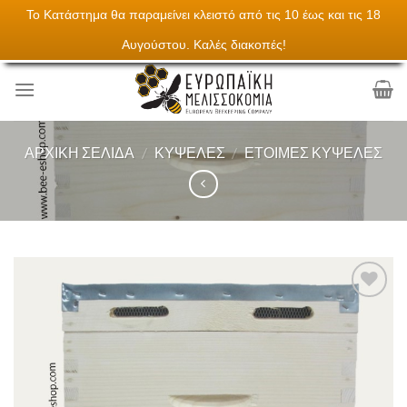
Το Κατάστημα θα παραμείνει κλειστό από τις 10 έως και τις 18
Skip
Τα πάντα για την μελισσοκομεία
Αυγούστου. Καλές διακοπές!
to
content
ΑΡΧΙΚΉ ΣΕΛΊΔΑ
/
ΚΥΨΈΛΕΣ
/
ΈΤΟΙΜΕΣ ΚΥΨΈΛΕΣ
Add to
Wishlist