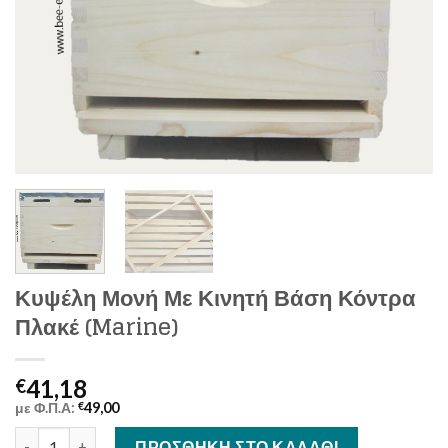
Κυψέλη Μονή Με Κινητή Βάση Κόντρα
Πλακέ (Marine)
41,18
€
με Φ.Π.Α:
€
49,00
Κυψέλη Μονή Με Κινητή Βάση Κόντρα Πλακέ (Marine) ποσότητ
ΠΡΟΣΘΉΚΗ ΣΤΟ ΚΑΛΆΘΙ