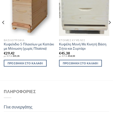
Wishlist
Wishlist
ΒΑΣΙΛΟΤΡΟΦΊΑ
ΈΤΟΙΜΕΣ ΚΥΨΈΛΕΣ
Κυψελιδιο 5 Πλαισίων με Καπάκι
Κυψέλη Μονή Με Κινητή Βάση
με Μόνωση (χωρίς Πλαίσια)
Σήτα και Συρτάρι
€
29,42
€
45,38
με Φ.Π.Α:
€
35,01
με Φ.Π.Α:
€
54,00
ΠΡΟΣΘΉΚΗ ΣΤΟ ΚΑΛΆΘΙ
ΠΡΟΣΘΉΚΗ ΣΤΟ ΚΑΛΆΘΙ
ΠΛΗΡΟΦΟΡΊΕΣ
Γίνε συνεργάτης