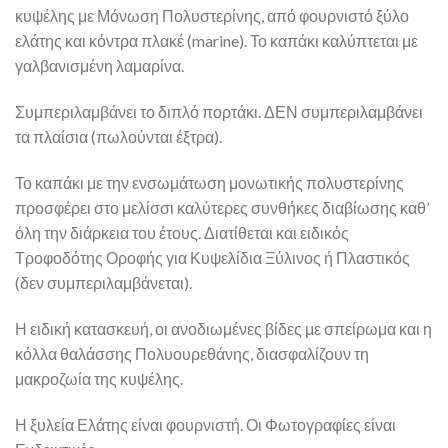
κυψέλης με Μόνωση Πολυστερίνης, από φουρνιστό ξύλο
ελάτης και κόντρα πλακέ (marine). Το καπάκι καλύπτεται με
γαλβανισμένη λαμαρίνα.
Συμπεριλαμβάνει το διπλό πορτάκι. ΔΕΝ συμπεριλαμβάνει
τα πλαίσια (πωλούνται έξτρα).
Το καπάκι με την ενσωμάτωση μονωτικής πολυστερίνης
προσφέρει στο μελίσσι καλύτερες συνθήκες διαβίωσης καθ’
όλη την διάρκεια του έτους. Διατίθεται και ειδικός
Τροφοδότης Οροφής για Κυψελίδια Ξύλινος ή Πλαστικός
(δεν συμπεριλαμβάνεται).
Η ειδική κατασκευή, οι ανοδιωμένες βίδες με σπείρωμα και η
κόλλα θαλάσσης Πολυουρεθάνης, διασφαλίζουν τη
μακροζωία της κυψέλης.
Η ξυλεία Ελάτης είναι φουρνιστή. Οι Φωτογραφίες είναι