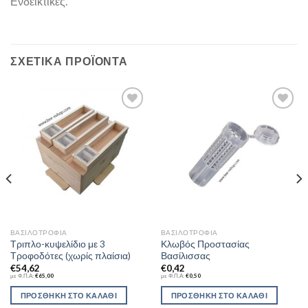
Ενδεικτικές.
ΣΧΕΤΙΚΆ ΠΡΟΪΌΝΤΑ
Add to
Add to
Wishlist
Wishlist
ΒΑΣΙΛΟΤΡΟΦΊΑ
ΒΑΣΙΛΟΤΡΟΦΊΑ
Τριπλο-κυψελίδιο με 3
Κλωβός Προστασίας
Τροφοδότες (χωρίς πλαίσια)
Βασίλισσας
€
54,62
€
0,42
με Φ.Π.Α:
€
65,00
με Φ.Π.Α:
€
0,50
ΠΡΟΣΘΉΚΗ ΣΤΟ ΚΑΛΆΘΙ
ΠΡΟΣΘΉΚΗ ΣΤΟ ΚΑΛΆΘΙ