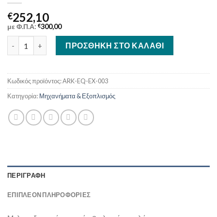
252,10
€
με Φ.Π.Α:
€
300,00
Μελιτοεξαγωγέας 3 Πλαισίων Χειροκίνητος ποσότητα
ΠΡΟΣΘΉΚΗ ΣΤΟ ΚΑΛΆΘΙ
Κωδικός προϊόντος:
ARK-EQ-EX-003
Κατηγορία:
Μηχανήματα & Εξοπλισμός
ΠΕΡΙΓΡΑΦΉ
ΕΠΙΠΛΈΟΝ ΠΛΗΡΟΦΟΡΊΕΣ