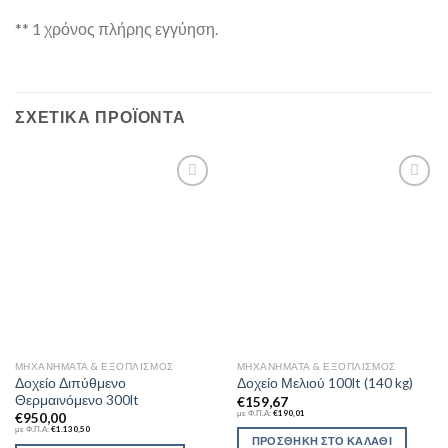
** 1 χρόνος πλήρης εγγύηση.
ΣΧΕΤΙΚΆ ΠΡΟΪΌΝΤΑ
Add to
Add to
Wishlist
Wishlist
ΜΗΧΑΝΉΜΑΤΑ & ΕΞΟΠΛΙΣΜΌΣ
ΜΗΧΑΝΉΜΑΤΑ & ΕΞΟΠΛΙΣΜΌΣ
Δοχείο Διπύθμενο
Δοχείο Μελιού 100lt (140 kg)
Θερμαινόμενο 300lt
€
159,67
με Φ.Π.Α:
€
190,01
€
950,00
με Φ.Π.Α:
€
1.130,50
ΠΡΟΣΘΉΚΗ ΣΤΟ ΚΑΛΆΘΙ