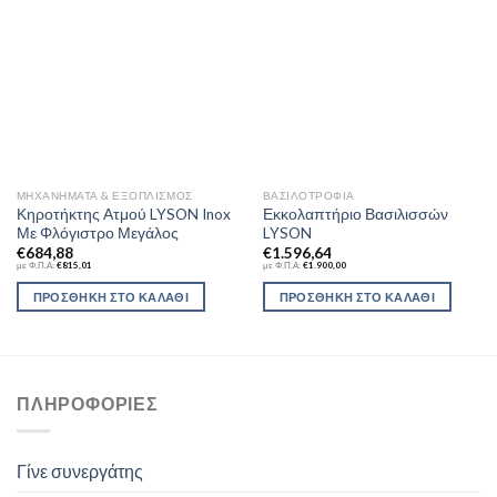
Add to
Add to
Wishlist
Wishlist
ΜΗΧΑΝΉΜΑΤΑ & ΕΞΟΠΛΙΣΜΌΣ
ΒΑΣΙΛΟΤΡΟΦΊΑ
Κηροτήκτης Ατμού LYSON Inox
Εκκολαπτήριο Βασιλισσών
Με Φλόγιστρο Μεγάλος
LYSON
€
684,88
€
1.596,64
με Φ.Π.Α:
€
815,01
με Φ.Π.Α:
€
1.900,00
ΠΡΟΣΘΉΚΗ ΣΤΟ ΚΑΛΆΘΙ
ΠΡΟΣΘΉΚΗ ΣΤΟ ΚΑΛΆΘΙ
ΠΛΗΡΟΦΟΡΊΕΣ
Γίνε συνεργάτης