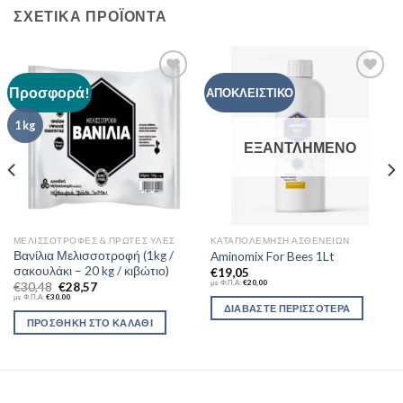
ΣΧΕΤΙΚΆ ΠΡΟΪΌΝΤΑ
Προσφορά!
Add to
Add to
ΑΠΟΚΛΕΙΣΤΙΚΟ
Wishlist
Wishlist
1 kg
ΕΞΑΝΤΛΗΜΈΝΟ
ΜΕΛΙΣΣΟΤΡΟΦΈΣ & ΠΡΏΤΕΣ ΎΛΕΣ
ΚΑΤΑΠΟΛΈΜΗΣΗ ΑΣΘΕΝΕΙΏΝ
Βανίλια Μελισσοτροφή (1kg /
Aminomix For Bees 1Lt
σακουλάκι – 20 kg / κιβώτιο)
€
19,05
με Φ.Π.Α:
€
20,00
€
30,48
€
28,57
με Φ.Π.Α:
€
30,00
ΔΙΑΒΆΣΤΕ ΠΕΡΙΣΣΌΤΕΡΑ
ΠΡΟΣΘΉΚΗ ΣΤΟ ΚΑΛΆΘΙ