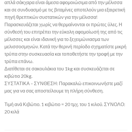
απλά σάκχαρα είναι άμεσα αφομοιώσιμα από την μέλισσα
και σε συνδυασμό με τις βιταμίνες αποτελούν μια εξαιρετική
πηγή θρεπτικών συστατικών για την μέλισσα!
Παρασκευάζεται χωρίς να θερμαίνονται οι πρώτες ύλες. Η
σύνθεσή του επιτρέπει την εύκολη αφομοίωσή της από τις
μέλισσες και είναι ιδανική για το ξεχειμώνιασμα των
μελισσοσμηνών. Κατά την θερινή περίοδο σχηματίστε μικρή
τρύπα στην συσκευασία και τοποθετήστε την τροφή με την
τρύπα επάνω.
Διατίθεται σε σακουλάκια του 1kg και συσκευάζεται σε
κιβώτιο 20kg.
ΣΥΣΤΑΤΙΚΑ – ΣΥΝΘΕΣΗ: Παρακαλώ επικοινωνήστε μαζί
μας για να σας αποστείλουμε τη πλήρη σύνθεση.
Τιμή ανά Κιβώτιο. 1 κιβώτιο = 20 τμχ. του 1 κιλού. ΣΥΝΟΛΟ:
20 κιλά