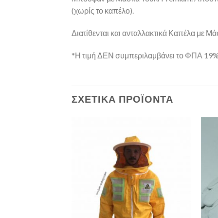
(χωρίς το καπέλο).
Διατίθενται και ανταλλακτικά Καπέλα με Μά
*Η τιμή ΔΕΝ συμπεριλαμβάνει το ΦΠΑ 19
ΣΧΕΤΙΚΆ ΠΡΟΪΌΝΤΑ
Add to
Add to
Wishlist
Wishlist