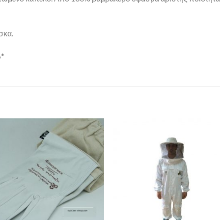
σκα.
%*
Add to
Add 
Wishlist
Wishl