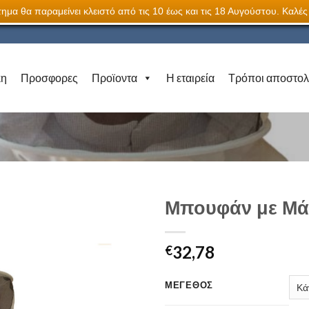
ημα θα παραμείνει κλειστό από τις 10 έως και τις 18 Αυγούστου. Καλές
κη
Προσφορες
Προϊοντα
Η εταιρεία
Τρόποι αποστο
Μπουφάν με Μά
Add to
32,78
Wishlist
€
ΜΈΓΕΘΟΣ