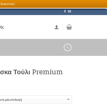
 διακοπές!
λής
σκα Τούλι Premium