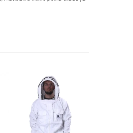
to
Add to
ist
Wishlist