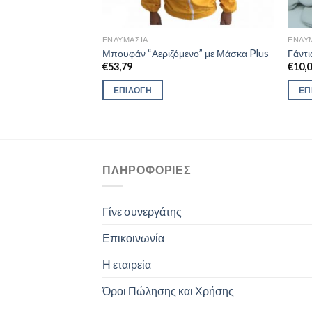
ΕΝΔΥΜΑΣΊΑ
ΕΝΔΥ
” με Μάσκα Plus
Μπουφάν “Αεριζόμενο” με Μάσκα Plus
Γάντι
€
53,79
€
10,
ΕΠΙΛΟΓΉ
ΕΠ
ΠΛΗΡΟΦΟΡΊΕΣ
Γίνε συνεργάτης
Επικοινωνία
Η εταιρεία
Όροι Πώλησης και Χρήσης