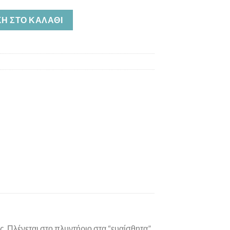
mium ποσότητα
Η ΣΤΟ ΚΑΛΆΘΙ
Πλένεται στο πλυντήριο στα “ευαίσθητα”