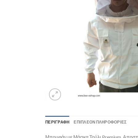
ΠΕΡΙΓΡΑΦΉ
ΕΠΙΠΛΈΟΝ ΠΛΗΡΟΦΟΡΊΕΣ
Μπουφάν με Μάσκα Τούλι Premium. Αποσπώ