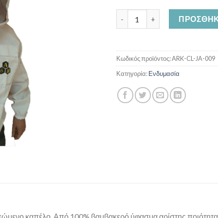
Μπουφάν με Μάσκα Τούλι Pre
ΠΡΟΣΘΉΚ
Κωδικός προϊόντος:
ARK-CL-JA-009
Κατηγορία:
Ενδυμασία
μενο καπέλο. Από 100% βαμβακερό ύφασμα αρίστης ποιότητας. 