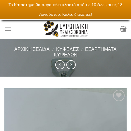
Το Κατάστημα θα παραμείνει κλειστό από τις 10 έως και τις 18
Skip
Τα πάντα για την μελισσοκομεία
Αυγούστου. Καλές διακοπές!
to
content
ΑΡΧΙΚΉ ΣΕΛΊΔΑ
/
ΚΥΨΈΛΕΣ
/
ΕΞΑΡΤΉΜΑΤΑ
ΚΥΨΕΛΏΝ
Add to
Wishlist