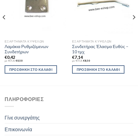
ΕΞΑΡΤΉΜΑΤΑ ΚΥΨΕΛΏΝ
ΕΞΑΡΤΉΜΑΤΑ ΚΥΨΕΛΏΝ
Λαμάκια Ρυθμιζόμενων
Συνδετήρας Έλασμα Ευθύς –
Συνδετήρων
10 τμχ
€
0,42
€
7,14
με Φ.Π.Α:
€
0,50
με Φ.Π.Α:
€
8,50
ΠΡΟΣΘΉΚΗ ΣΤΟ ΚΑΛΆΘΙ
ΠΡΟΣΘΉΚΗ ΣΤΟ ΚΑΛΆΘΙ
ΠΛΗΡΟΦΟΡΊΕΣ
Γίνε συνεργάτης
Επικοινωνία