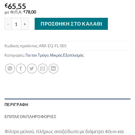
65,55
€
με Φ.Π.Α:
€
78,00
Φίλτρο μελιού ΙΝΟΧ διπλή σίτα 40cm ποσότητα
ΠΡΟΣΘΉΚΗ ΣΤΟ ΚΑΛΆΘΙ
Κωδικός προϊόντος:
ARK-EQ-FL-005
Κατηγορίες:
Για τον Τρύγο
,
Μικρός Εξοπλισμός
ΠΕΡΙΓΡΑΦΉ
ΕΠΙΠΛΈΟΝ ΠΛΗΡΟΦΟΡΊΕΣ
Φίλτρο μελιού, πλήρως ανοξείδωτο με διάμετρο 40cm και