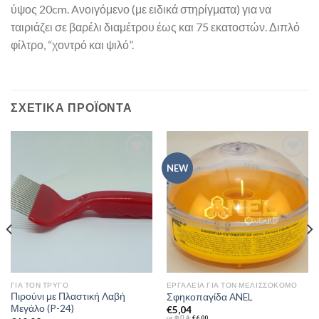
ύψος 20cm. Aνοιγόμενο (με ειδικά στηρίγματα) για να
ταιριάζει σε βαρέλι διαμέτρου έως και 75 εκατοστών. Διπλό
φίλτρο, “χοντρό και ψιλό”.
ΣΧΕΤΙΚΆ ΠΡΟΪΌΝΤΑ
Add to
Add to
NEW
Wishlist
Wishlist
ΓΙΑ ΤΟΝ ΤΡΎΓΟ
ΕΡΓΑΛΕΊΑ ΓΙΑ ΤΟΝ ΜΕΛΙΣΣΟΚΌΜΟ
Πιρούνι με Πλαστική Λαβή
Σφηκοπαγίδα ANEL
Μεγάλο (P-24)
€
5,04
με Φ.Π.Α:
€
6,00