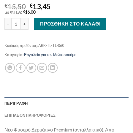
15,50
13,45
€
€
με Φ.Π.Α:
€
16,00
Φυσερό Δερμάτινο Premium ποσότητα
ΠΡΟΣΘΉΚΗ ΣΤΟ ΚΑΛΆΘΙ
Κωδικός προϊόντος:
ARK-TL-TL-060
Κατηγορία:
Εργαλεία για τον Μελισσοκόμο
ΠΕΡΙΓΡΑΦΉ
ΕΠΙΠΛΈΟΝ ΠΛΗΡΟΦΟΡΊΕΣ
Νέο Φυσερό Δερμάτινο Premium (ανταλλακτικό). Από