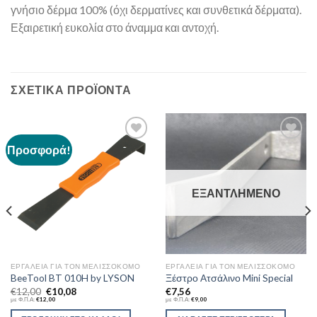
γνήσιο δέρμα 100% (όχι δερματίνες και συνθετικά δέρματα).
Εξαιρετική ευκολία στο άναμμα και αντοχή.
ΣΧΕΤΙΚΆ ΠΡΟΪΌΝΤΑ
Προσφορά!
Add to
Add to
Wishlist
Wishlist
ΕΞΑΝΤΛΗΜΈΝΟ
ΕΡΓΑΛΕΊΑ ΓΙΑ ΤΟΝ ΜΕΛΙΣΣΟΚΌΜΟ
ΕΡΓΑΛΕΊΑ ΓΙΑ ΤΟΝ ΜΕΛΙΣΣΟΚΌΜΟ
BeeTool BT 010H by LYSON
Ξέστρο Aτσάλινο Mini Special
€
12,00
€
10,08
€
7,56
με Φ.Π.Α:
€
12,00
με Φ.Π.Α:
€
9,00